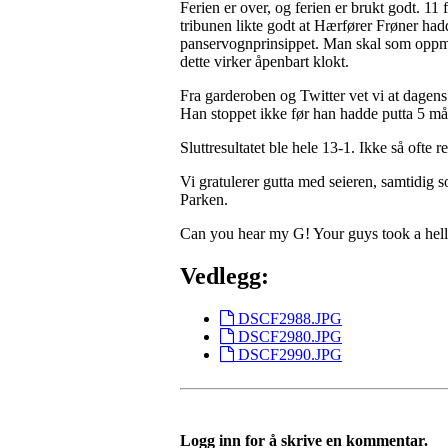
Ferien er over, og ferien er brukt godt. 11 
tribunen likte godt at Hærfører Frøner ha
panservognprinsippet. Man skal som oppma
dette virker åpenbart klokt.
Fra garderoben og Twitter vet vi at dagens 
Han stoppet ikke før han hadde putta 5 mål
Sluttresultatet ble hele 13-1. Ikke så ofte r
Vi gratulerer gutta med seieren, samtidig s
Parken.
Can you hear my G! Your guys took a hell 
Vedlegg:
DSCF2988.JPG
DSCF2980.JPG
DSCF2990.JPG
Logg inn for å skrive en kommentar.