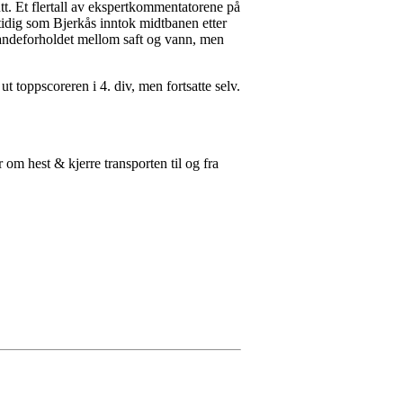
lutt. Et flertall av ekspertkommentatorene på
idig som Bjerkås inntok midtbanen etter
andeforholdet mellom saft og vann, men
t toppscoreren i 4. div, men fortsatte selv.
 om hest & kjerre transporten til og fra