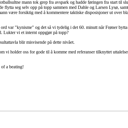
fotballsultne mann tok grep fra avspark og hadde føringen fra start til s
dde flytta seg selv opp på topp sammen med Dahle og Larsen Lysø, samt
nn være forsiktig med å kommentere taktiske disposisjoner ut over bl
ord var "kynisme" og det så vi tydelig i det 60. minutt når Frøner bytta u
. Lukter vi et internt oppgjør på topp?
esultattavla blir misvisende på dette nivået.
om vi holder oss for gode til å komme med referanser tilknyttet uttalelser
of a beating!