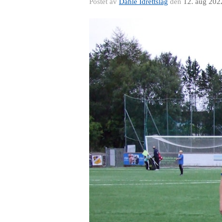
Postet av
Dahle Idrettslag
den
12. aug 202