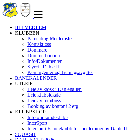
Veksle
navigasjon
BLI MEDLEM
KLUBBEN
Påmelding Medlemsfest
Kontakt oss
Dommere
Dommerhonorar
Info/Dokumenter
Styret i Dahle IL
Kontingenter og Treningsavgifter
BANEKALENDER
UTLEIE
Leie av kiosk i Dahlehallen
Leie klubblokale
Leie av minibuss
Booking av kontor i 2 etg
KLUBBSHOP
Info om kundeklubb
InterSport
Intersport Kundeklubb for medlemmer av Dahle IL
SQUASH
DAHLE CUP 2026