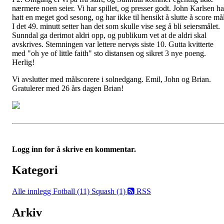
nærmere noen seier. Vi har spillet, og presser godt. John Karlsen ha
hatt en meget god sesong, og har ikke til hensikt å slutte å score mål
I det 49. minutt setter han det som skulle vise seg å bli seiersmålet.
Sunndal ga derimot aldri opp, og publikum vet at de aldri skal
avskrives. Stemningen var lettere nervøs siste 10. Gutta kvitterte
med "oh ye of little faith" sto distansen og sikret 3 nye poeng.
Herlig!
Vi avslutter med målscorere i solnedgang. Emil, John og Brian.
Gratulerer med 26 års dagen Brian!
Logg inn for å skrive en kommentar.
Kategori
Alle innlegg
Fotball (11)
Squash (1)
RSS
Arkiv