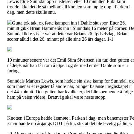
Lewis førte Sunndal opp i ledelsen etter 10 minutter. Publikum
trodde ikke det de så mellom all knotten som møtte opp i Parken i
dag, men dette skulle snu.
Gutta tok tak, og førte kampen inn i Dahle sitt spor. Etter 26.
minutt gikk Brian Hammerås inn i Sunndals 16 meter på corner. De
Sunndal ikke visste var at dette var Brians 26. fødselsdag. Brian
scorer alltid i det 26. minutt på alle sine 26 års dager. 1-1
10 minutter senere var det Emil Siira Sivertsen sin tur, den gutten er
nådeløs når han får rom å løpe i og dermed er det Dahle som er i
føring.
Sunndals Markus Lewis, som hadde sin siste kamp for Sunndal, og
som innehar et register få andre har, bringer balanse i regnskapet i
det 44. minutt. Den gutten har kvaliteter, det blir spennende å følge
ham på veien videre! Brattvåg skal være neste stopp.
Knotten i Europa hadde årsmøte i Parken i dag, men banemester Pe
Einar hadde no årgangs DDT på lur, slik at det ble levelig på linja.
I 2. Omgang er vi på fra start, og Sunndal kommer egentlig ikke