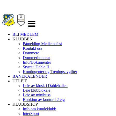
Veksle
navigasjon
BLI MEDLEM
KLUBBEN
Påmelding Medlemsfest
Kontakt oss
Dommere
Dommerhonorar
Info/Dokumenter
Styret i Dahle IL
Kontingenter og Treningsavgifter
BANEKALENDER
UTLEIE
Leie av kiosk i Dahlehallen
Leie klubblokale
Leie av minibuss
Booking av kontor i 2 etg
KLUBBSHOP
Info om kundeklubb
InterSport