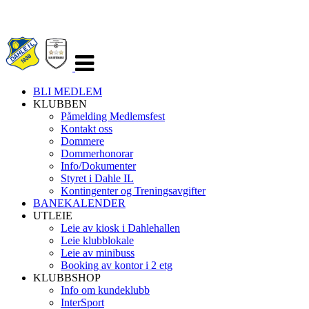
Veksle
navigasjon
BLI MEDLEM
KLUBBEN
Påmelding Medlemsfest
Kontakt oss
Dommere
Dommerhonorar
Info/Dokumenter
Styret i Dahle IL
Kontingenter og Treningsavgifter
BANEKALENDER
UTLEIE
Leie av kiosk i Dahlehallen
Leie klubblokale
Leie av minibuss
Booking av kontor i 2 etg
KLUBBSHOP
Info om kundeklubb
InterSport