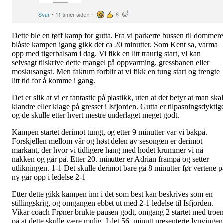
Dette ble en tøff kamp for gutta. Fra vi parkerte bussen til dommer
blåste kampen igang gikk det ca 20 minutter. Som Kent sa, varma
opp med tigerbalsam i dag. Vi fikk en litt traurig start, vi kan
selvsagt tilskrive dette mangel på oppvarming, gressbanen eller
moskusangst. Men faktum forblir at vi fikk en tung start og trengte
litt tid for å komme i gang.
Det er slik at vi er fantastic på plastikk, uten at det betyr at man skal
klandre eller klage på gresset i Isfjorden. Gutta er tilpasningsdyktig
og de skulle etter hvert mestre underlaget meget godt.
Kampen startet derimot tungt, og etter 9 minutter var vi bakpå.
Forskjellen mellom vår og høst delen av sesongen er derimot
markant, der hvor vi tidligere hang med hodet krummer vi nå
nakken og går på. Etter 20. minutter er Adrian frampå og setter
utlikningen. 1-1 Det skulle derimot bare gå 8 minutter før vertene p
ny går opp i ledelse 2-1
Etter dette gikk kampen inn i det som best kan beskrives som en
stillingskrig, og omgangen ebbet ut med 2-1 ledelse til Isfjorden.
Vikar coach Frøner brukte pausen godt, omgang 2 startet med troe
på at dette skulle være mulig. I det 56. minutt presenterte lynvingen