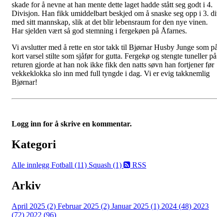
skade for å nevne at han mente dette laget hadde stått seg godt i 4.
Divisjon. Han fikk umiddelbart beskjed om å snaske seg opp i 3. d
med sitt mannskap, slik at det blir lebensraum for den nye vinen.
Har sjelden vært så god stemning i fergekøen på Åfarnes.
Vi avslutter med å rette en stor takk til Bjørnar Husby Junge som p
kort varsel stilte som sjåfør for gutta. Fergekø og stengte tuneller på
returen gjorde at han nok ikke fikk den natts søvn han fortjener før
vekkeklokka slo inn med full tyngde i dag. Vi er evig takknemlig
Bjørnar!
Logg inn for å skrive en kommentar.
Kategori
Alle innlegg
Fotball (11)
Squash (1)
RSS
Arkiv
April 2025 (2)
Februar 2025 (2)
Januar 2025 (1)
2024 (48)
2023
(72)
2022 (96)