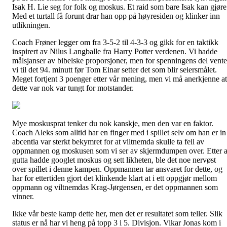
Isak H. Lie seg for folk og moskus. Et raid som bare Isak kan gjøre
Med et turtall få forunt drar han opp på høyresiden og klinker inn
utlikningen.
Coach Frøner legger om fra 3-5-2 til 4-3-3 og gikk for en taktikk
inspirert av Nilus Langballe fra Harry Potter verdenen. Vi hadde
målsjanser av bibelske proporsjoner, men for spenningens del vente
vi til det 94. minutt før Tom Einar setter det som blir seiersmålet.
Meget fortjent 3 poenger etter vår mening, men vi må anerkjenne at
dette var nok var tungt for motstander.
Mye moskusprat tenker du nok kanskje, men den var en faktor.
Coach Aleks som alltid har en finger med i spillet selv om han er in
abcentia var sterkt bekymret for at viltnemda skulle ta feil av
oppmannen og moskusen som vi ser av skjermdumpen over. Etter a
gutta hadde googlet moskus og sett likheten, ble det noe nervøst
over spillet i denne kampen. Oppmannen tar ansvaret for dette, og
har for ettertiden gjort det klinkende klart at i ett oppgjør mellom
oppmann og viltnemdas Krag-Jørgensen, er det oppmannen som
vinner.
Ikke vår beste kamp dette her, men det er resultatet som teller. Slik
status er nå har vi heng på topp 3 i 5. Divisjon. Vikar Jonas kom i