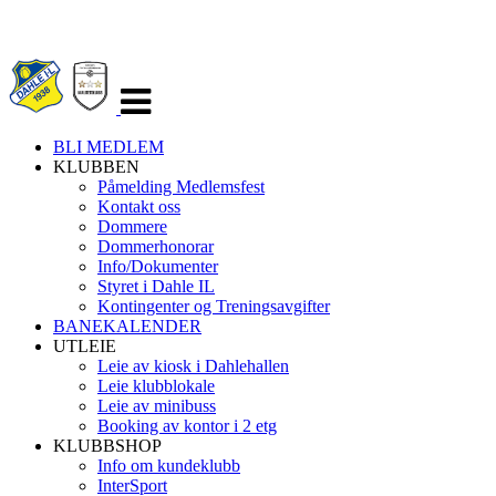
Veksle
navigasjon
BLI MEDLEM
KLUBBEN
Påmelding Medlemsfest
Kontakt oss
Dommere
Dommerhonorar
Info/Dokumenter
Styret i Dahle IL
Kontingenter og Treningsavgifter
BANEKALENDER
UTLEIE
Leie av kiosk i Dahlehallen
Leie klubblokale
Leie av minibuss
Booking av kontor i 2 etg
KLUBBSHOP
Info om kundeklubb
InterSport