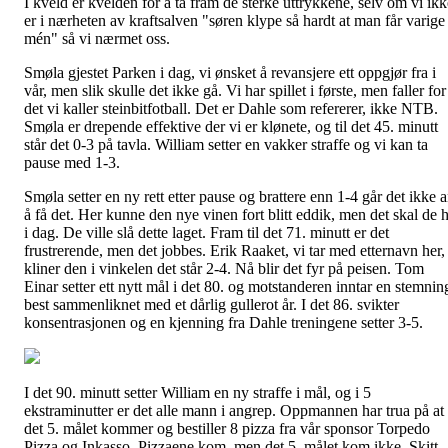
I kveld er kvelden for å ta fram de sterke uttrykkene, selv om vi ikk
er i nærheten av kraftsalven "søren klype så hardt at man får varige
mén" så vi nærmet oss.
Smøla gjestet Parken i dag, vi ønsket å revansjere ett oppgjør fra i
vår, men slik skulle det ikke gå. Vi har spillet i første, men faller for
det vi kaller steinbitfotball. Det er Dahle som refererer, ikke NTB.
Smøla er drepende effektive der vi er klønete, og til det 45. minutt
står det 0-3 på tavla. William setter en vakker straffe og vi kan ta
pause med 1-3.
Smøla setter en ny rett etter pause og brattere enn 1-4 går det ikke 
å få det. Her kunne den nye vinen fort blitt eddik, men det skal de 
i dag. De ville slå dette laget. Fram til det 71. minutt er det
frustrerende, men det jobbes. Erik Raaket, vi tar med etternavn her,
kliner den i vinkelen det står 2-4. Nå blir det fyr på peisen. Tom
Einar setter ett nytt mål i det 80. og motstanderen inntar en stemnin
best sammenliknet med et dårlig gullerot år. I det 86. svikter
konsentrasjonen og en kjenning fra Dahle treningene setter 3-5.
I det 90. minutt setter William en ny straffe i mål, og i 5
ekstraminutter er det alle mann i angrep. Oppmannen har trua på at
det 5. målet kommer og bestiller 8 pizza fra vår sponsor Torpedo
Pizza og Inkasso. Pizzaene kom, men det 5. målet kom ikke. Skitt