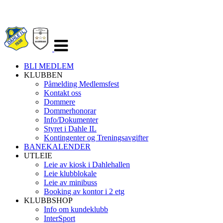
Veksle
navigasjon
BLI MEDLEM
KLUBBEN
Påmelding Medlemsfest
Kontakt oss
Dommere
Dommerhonorar
Info/Dokumenter
Styret i Dahle IL
Kontingenter og Treningsavgifter
BANEKALENDER
UTLEIE
Leie av kiosk i Dahlehallen
Leie klubblokale
Leie av minibuss
Booking av kontor i 2 etg
KLUBBSHOP
Info om kundeklubb
InterSport