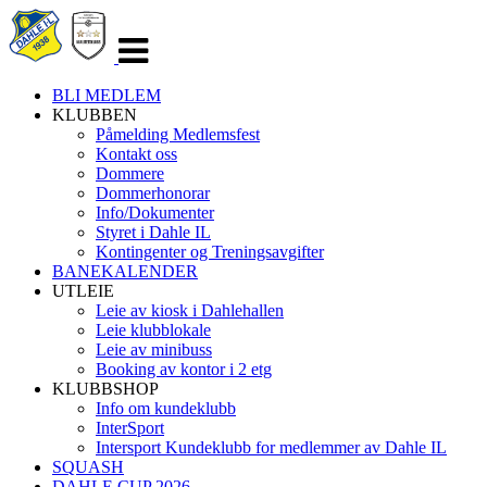
Veksle
navigasjon
BLI MEDLEM
KLUBBEN
Påmelding Medlemsfest
Kontakt oss
Dommere
Dommerhonorar
Info/Dokumenter
Styret i Dahle IL
Kontingenter og Treningsavgifter
BANEKALENDER
UTLEIE
Leie av kiosk i Dahlehallen
Leie klubblokale
Leie av minibuss
Booking av kontor i 2 etg
KLUBBSHOP
Info om kundeklubb
InterSport
Intersport Kundeklubb for medlemmer av Dahle IL
SQUASH
DAHLE CUP 2026