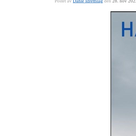
Postet av
Dahle Idrettslag
den
28. nov 202