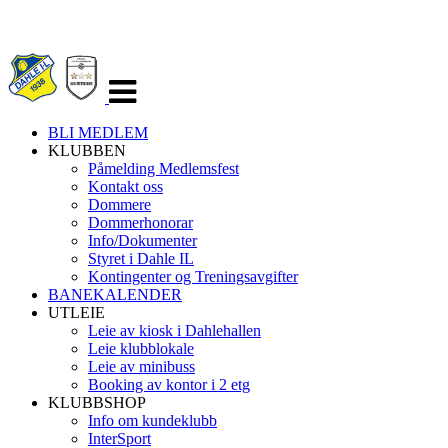
Veksle
navigasjon
BLI MEDLEM
KLUBBEN
Påmelding Medlemsfest
Kontakt oss
Dommere
Dommerhonorar
Info/Dokumenter
Styret i Dahle IL
Kontingenter og Treningsavgifter
BANEKALENDER
UTLEIE
Leie av kiosk i Dahlehallen
Leie klubblokale
Leie av minibuss
Booking av kontor i 2 etg
KLUBBSHOP
Info om kundeklubb
InterSport