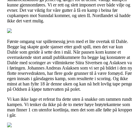
kunne gjennomføres. Vi er rett og slett imponert over både vilje og
evner. Det var viktig for våre gutter å få en kamp i beina før
cupkampen mot Sunndal kommer, og uten IL Nordlandet så hadde
ikke det vært mulig.
Første omgang var spillemessig jevn med et lite overtak til Dahle.
Begge lag skapte gode sjanser etter godt spill, men det var kun
Dahle som greide å sette den i mål. Når pausen kom kunne et
overraskende stort antall publikummere fra begge lag konstatere at
Dahle med scoringer av villminkene Siira Sivertsen og Aslaksen va
i føringen. Johannes Andreas Aslaksen som vi ser på bildet i den n
flotte reservedrakten, har flere gode grunner til å være fornøyd. Før
egen innsats i gårsdagens kamp, som resulterte i scoring. Og ikke
minst at han fylte 18 år denne uken og kan nå helt lovlig tape peng
på Oddsen å kjøpe tuttervatten på polet.
Vi kan ikke lage et referat fra dette uten å snakke om rammen rundt
kampen. Vi tenker da ikke på de to meter høye brøytekantene som
man finner 1 cm utenfor kortlinja, men det som alle følte på kroppe
i går.