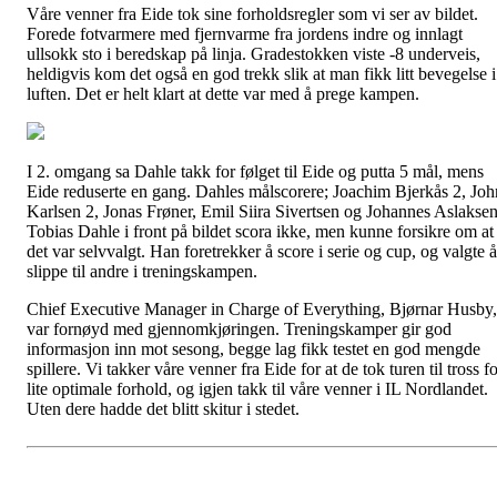
Våre venner fra Eide tok sine forholdsregler som vi ser av bildet.
Forede fotvarmere med fjernvarme fra jordens indre og innlagt
ullsokk sto i beredskap på linja. Gradestokken viste -8 underveis,
heldigvis kom det også en god trekk slik at man fikk litt bevegelse i
luften. Det er helt klart at dette var med å prege kampen.
I 2. omgang sa Dahle takk for følget til Eide og putta 5 mål, mens
Eide reduserte en gang. Dahles målscorere; Joachim Bjerkås 2, Joh
Karlsen 2, Jonas Frøner, Emil Siira Sivertsen og Johannes Aslaksen
Tobias Dahle i front på bildet scora ikke, men kunne forsikre om at
det var selvvalgt. Han foretrekker å score i serie og cup, og valgte å
slippe til andre i treningskampen.
Chief Executive Manager in Charge of Everything, Bjørnar Husby,
var fornøyd med gjennomkjøringen. Treningskamper gir god
informasjon inn mot sesong, begge lag fikk testet en god mengde
spillere. Vi takker våre venner fra Eide for at de tok turen til tross f
lite optimale forhold, og igjen takk til våre venner i IL Nordlandet.
Uten dere hadde det blitt skitur i stedet.