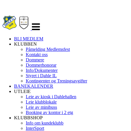
Veksle
navigasjon
BLI MEDLEM
KLUBBEN
Påmelding Medlemsfest
Kontakt oss
Dommere
Dommerhonorar
Info/Dokumenter
Styret i Dahle IL
Kontingenter og Treningsavgifter
BANEKALENDER
UTLEIE
Leie av kiosk i Dahlehallen
Leie klubblokale
Leie av minibuss
Booking av kontor i 2 etg
KLUBBSHOP
Info om kundeklubb
InterSport