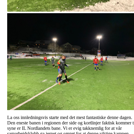
La oss innledningsvis starte med det mest fantastiske denne dagen.
Den eneste banen i regionen der side og kortlinjer faktisk kommer t
syne er IL Nordlandets bane. Vi er evig takknemlig for at vår
samarbeidsklubb ga jernet og sørget for at denne viktige kampen