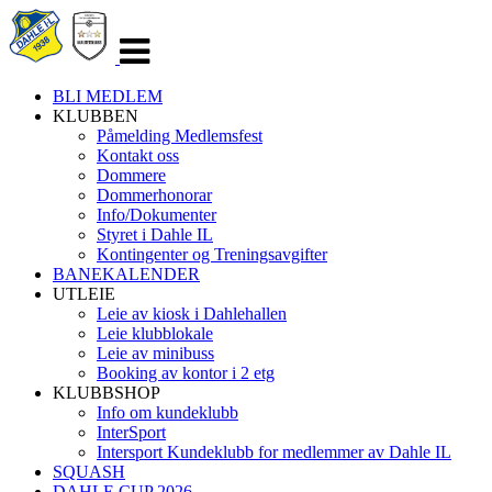
Veksle
navigasjon
BLI MEDLEM
KLUBBEN
Påmelding Medlemsfest
Kontakt oss
Dommere
Dommerhonorar
Info/Dokumenter
Styret i Dahle IL
Kontingenter og Treningsavgifter
BANEKALENDER
UTLEIE
Leie av kiosk i Dahlehallen
Leie klubblokale
Leie av minibuss
Booking av kontor i 2 etg
KLUBBSHOP
Info om kundeklubb
InterSport
Intersport Kundeklubb for medlemmer av Dahle IL
SQUASH
DAHLE CUP 2026