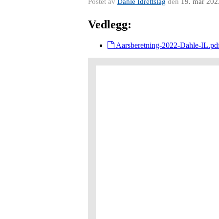
Postet av
Dahle Idrettslag
den
19. mar 202
Vedlegg:
Aarsberetning-2022-Dahle-IL.pd