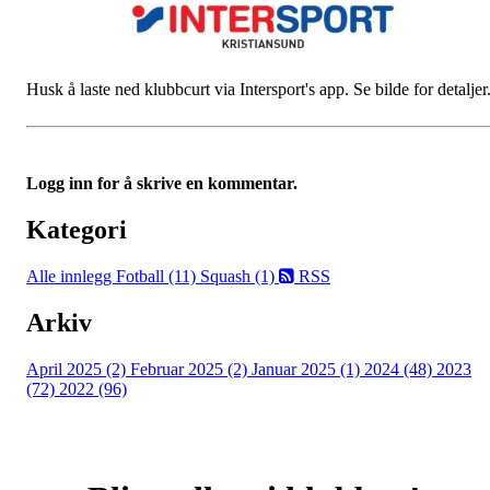
Husk å laste ned klubbcurt via Intersport's app. Se bilde for detaljer
Logg inn for å skrive en kommentar.
Kategori
Alle innlegg
Fotball (11)
Squash (1)
RSS
Arkiv
April 2025 (2)
Februar 2025 (2)
Januar 2025 (1)
2024 (48)
2023
(72)
2022 (96)