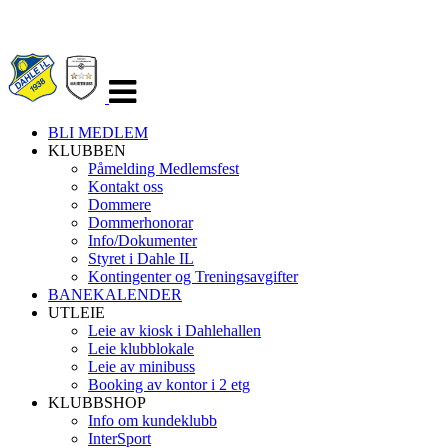
Veksle
navigasjon
BLI MEDLEM
KLUBBEN
Påmelding Medlemsfest
Kontakt oss
Dommere
Dommerhonorar
Info/Dokumenter
Styret i Dahle IL
Kontingenter og Treningsavgifter
BANEKALENDER
UTLEIE
Leie av kiosk i Dahlehallen
Leie klubblokale
Leie av minibuss
Booking av kontor i 2 etg
KLUBBSHOP
Info om kundeklubb
InterSport