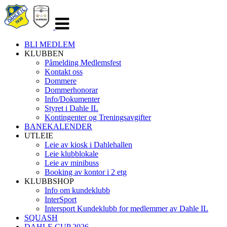
Veksle
navigasjon
BLI MEDLEM
KLUBBEN
Påmelding Medlemsfest
Kontakt oss
Dommere
Dommerhonorar
Info/Dokumenter
Styret i Dahle IL
Kontingenter og Treningsavgifter
BANEKALENDER
UTLEIE
Leie av kiosk i Dahlehallen
Leie klubblokale
Leie av minibuss
Booking av kontor i 2 etg
KLUBBSHOP
Info om kundeklubb
InterSport
Intersport Kundeklubb for medlemmer av Dahle IL
SQUASH
DAHLE CUP 2026