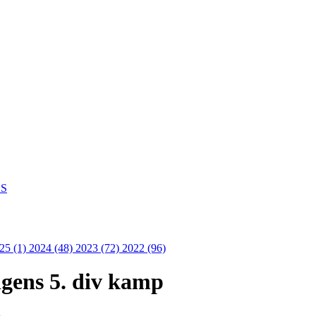
S
25 (1)
2024 (48)
2023 (72)
2022 (96)
gens 5. div kamp