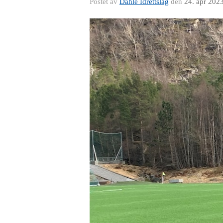
Postet av
Dahle Idrettslag
den
24. apr 202