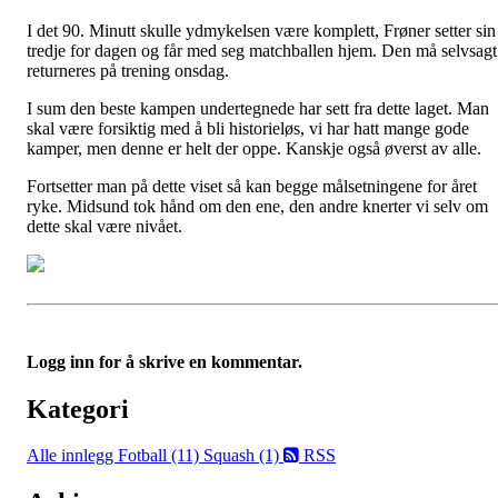
I det 90. Minutt skulle ydmykelsen være komplett, Frøner setter sin
tredje for dagen og får med seg matchballen hjem. Den må selvsagt
returneres på trening onsdag.
I sum den beste kampen undertegnede har sett fra dette laget. Man
skal være forsiktig med å bli historieløs, vi har hatt mange gode
kamper, men denne er helt der oppe. Kanskje også øverst av alle.
Fortsetter man på dette viset så kan begge målsetningene for året
ryke. Midsund tok hånd om den ene, den andre knerter vi selv om
dette skal være nivået.
Logg inn for å skrive en kommentar.
Kategori
Alle innlegg
Fotball (11)
Squash (1)
RSS