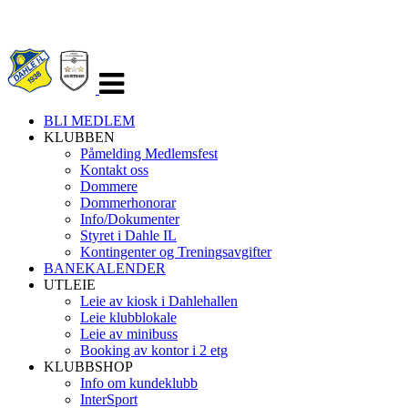
Veksle
navigasjon
BLI MEDLEM
KLUBBEN
Påmelding Medlemsfest
Kontakt oss
Dommere
Dommerhonorar
Info/Dokumenter
Styret i Dahle IL
Kontingenter og Treningsavgifter
BANEKALENDER
UTLEIE
Leie av kiosk i Dahlehallen
Leie klubblokale
Leie av minibuss
Booking av kontor i 2 etg
KLUBBSHOP
Info om kundeklubb
InterSport