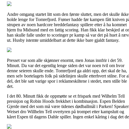
Andre omgang startet litt som den første sluttet, men det skulle ikke
holde lenge for Tomrefjord. Frøner hadde før kampen fått kniven p
strupen av noen hardcore breddefantasy spillere etter å ha kommet
hjem fra Midsund med en fattig scoring. Han fikk klar beskjed at 
han skulle falle under to scoringer pr kamp så var det på huet å ræv
ut. Husby istemte umiddelbart at dette ikke bare gjaldt fantasy.
Presset var som alle skjønner enormt, men Jonas innfrir i det 59.
Minutt. Da var det egentlig lenge siden det var noen tvil om hvor
denne seieren skulle ende. Tomrefjord ga aldri opp, det skal de ha,
men selv bortelagets folk på sidelinjen skulle etterhvert stilne. For a
del, det ble satt varige spor i reklameskiltene i stedet, men stille ble
det.
I det 80. Minutt fikk de oppmøtte se et frispark med Wilhelm Tell
presisjon og Robin Hoods frekkhet i kombinasjon. Espen Belden
Gjerde med det som må være tidenes dødballmål i Parken! Speaker
Weiset dro Willhelm Tell overtyren på trompet etter kampslutt og
kåret Espen til dagens Dahle spiller. Ingen enkel kåring i dag det de