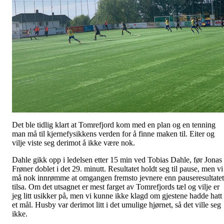
Det ble tidlig klart at Tomrefjord kom med en plan og en tenning
man må til kjernefysikkens verden for å finne maken til. Eiter og
vilje viste seg derimot å ikke være nok.
Dahle gikk opp i ledelsen etter 15 min ved Tobias Dahle, før Jonas
Frøner doblet i det 29. minutt. Resultatet holdt seg til pause, men vi
må nok innrømme at omgangen fremsto jevnere enn pauseresultatet
tilsa. Om det utsagnet er mest farget av Tomrefjords tæl og vilje er
jeg litt usikker på, men vi kunne ikke klagd om gjestene hadde hatt
et mål. Husby var derimot litt i det umulige hjørnet, så det ville seg
ikke.