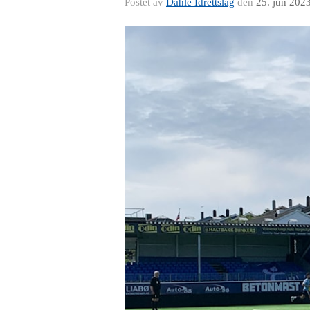
Postet av
Dahle Idrettslag
den
25. jun 202