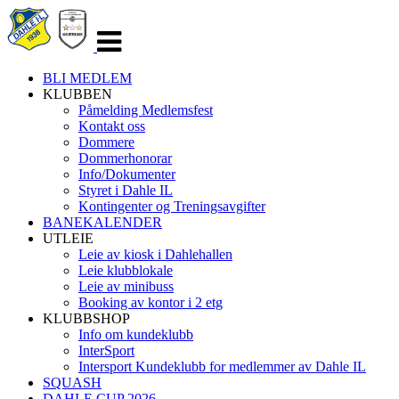
Veksle
navigasjon
BLI MEDLEM
KLUBBEN
Påmelding Medlemsfest
Kontakt oss
Dommere
Dommerhonorar
Info/Dokumenter
Styret i Dahle IL
Kontingenter og Treningsavgifter
BANEKALENDER
UTLEIE
Leie av kiosk i Dahlehallen
Leie klubblokale
Leie av minibuss
Booking av kontor i 2 etg
KLUBBSHOP
Info om kundeklubb
InterSport
Intersport Kundeklubb for medlemmer av Dahle IL
SQUASH
DAHLE CUP 2026