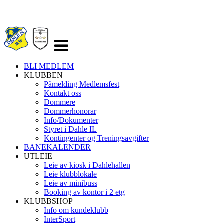
Veksle
navigasjon
BLI MEDLEM
KLUBBEN
Påmelding Medlemsfest
Kontakt oss
Dommere
Dommerhonorar
Info/Dokumenter
Styret i Dahle IL
Kontingenter og Treningsavgifter
BANEKALENDER
UTLEIE
Leie av kiosk i Dahlehallen
Leie klubblokale
Leie av minibuss
Booking av kontor i 2 etg
KLUBBSHOP
Info om kundeklubb
InterSport