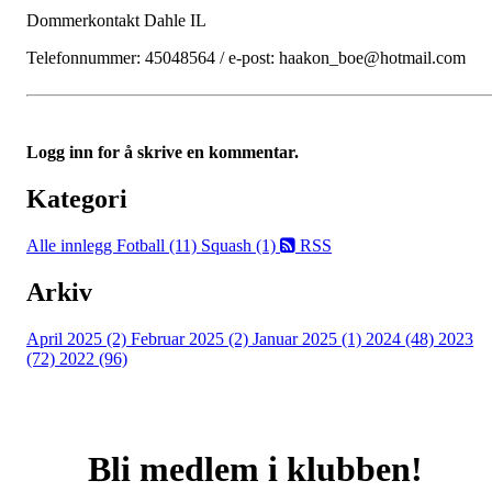
Dommerkontakt Dahle IL
Telefonnummer: 45048564 / e-post: haakon_boe@hotmail.com
Logg inn for å skrive en kommentar.
Kategori
Alle innlegg
Fotball (11)
Squash (1)
RSS
Arkiv
April 2025 (2)
Februar 2025 (2)
Januar 2025 (1)
2024 (48)
2023
(72)
2022 (96)
Bli medlem i klubben!