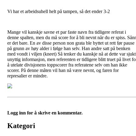
Vi har et arbeidsuhell helt på tampen, så det ender 3-2
Mange vil kanskje savne et par faste navn fra tidligere referat i
denne spalten, men du må score for å bli nevnt når du er spiss. Sån
er det bare. En av disse person non grata ble byttet ut rett før pause
på grunn av høy alder i følge han selv. Han andre satt på benken
med vondt i viljen (kneet) Så tenker du kanskje nå at dette var sjukt
unyttig informasjon, men referenten er tidligere blitt truet på livet fo
å utelate divisjonens toppscorer fra referatene selv om han ikke
scorer. På denne måten vil han nå være nevnt, og faren for
represalier er mindre.
Logg inn for å skrive en kommentar.
Kategori