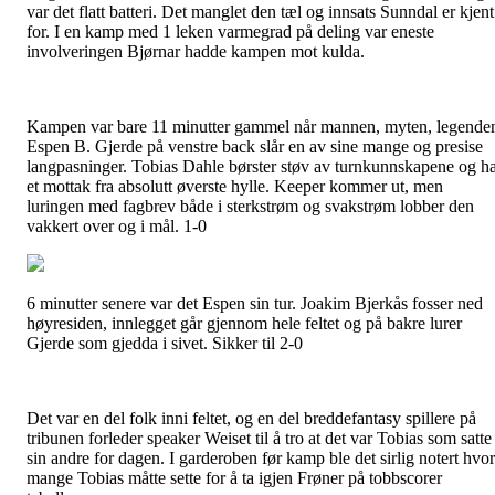
var det flatt batteri. Det manglet den tæl og innsats Sunndal er kjent
for. I en kamp med 1 leken varmegrad på deling var eneste
involveringen Bjørnar hadde kampen mot kulda.
Kampen var bare 11 minutter gammel når mannen, myten, legende
Espen B. Gjerde på venstre back slår en av sine mange og presise
langpasninger. Tobias Dahle børster støv av turnkunnskapene og h
et mottak fra absolutt øverste hylle. Keeper kommer ut, men
luringen med fagbrev både i sterkstrøm og svakstrøm lobber den
vakkert over og i mål. 1-0
6 minutter senere var det Espen sin tur. Joakim Bjerkås fosser ned
høyresiden, innlegget går gjennom hele feltet og på bakre lurer
Gjerde som gjedda i sivet. Sikker til 2-0
Det var en del folk inni feltet, og en del breddefantasy spillere på
tribunen forleder speaker Weiset til å tro at det var Tobias som satte
sin andre for dagen. I garderoben før kamp ble det sirlig notert hvor
mange Tobias måtte sette for å ta igjen Frøner på tobbscorer