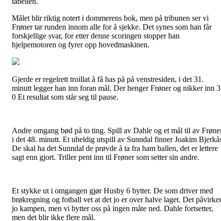
tabellen.
Målet blir riktig notert i dommerens bok, men på tribunen ser vi
Frøner tar runden innom alle for å sjekke. Det synes som han får
forskjellige svar, for etter denne scoringen stopper han
hjelpemotoren og fyrer opp hovedmaskinen.
Gjerde er regelrett troillat å få has på på venstresiden, i det 31.
minutt legger han inn foran mål. Der henger Frøner og nikker inn 3
0 Et resultat som står seg til pause.
Andre omgang bød på to ting. Spill av Dahle og et mål til av Frøne
i det 48. minutt. Et uheldig utspill av Sunndal finner Joakim Bjerkå
De skal ha det Sunndal de prøvde å ta fra ham ballen, det er lettere
sagt enn gjort. Triller pent inn til Frøner som setter sin andre.
Et stykke ut i omgangen gjør Husby 6 bytter. De som driver med
brøkregning og fotball vet at det jo er over halve laget. Det påvirke
jo kampen, men vi bytter oss på ingen måte ned. Dahle fortsetter,
men det blir ikke flere mål.