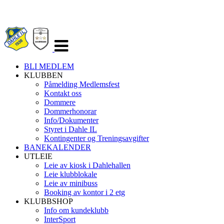
Veksle
navigasjon
BLI MEDLEM
KLUBBEN
Påmelding Medlemsfest
Kontakt oss
Dommere
Dommerhonorar
Info/Dokumenter
Styret i Dahle IL
Kontingenter og Treningsavgifter
BANEKALENDER
UTLEIE
Leie av kiosk i Dahlehallen
Leie klubblokale
Leie av minibuss
Booking av kontor i 2 etg
KLUBBSHOP
Info om kundeklubb
InterSport