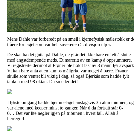
Mens Dahle var forberedt på en smell i kjernefysisk målestokk er d
tråere for laget som var helt suverene i 5. divisjon i fjor.
De skal ha det gutta på Dahle, de gjør det ikke bare enkelt å slutte
med angstdempende meds. Et mareritt av en kamp å oppsummere.
Vi registrerte derimot at Frøner ble holdt fast av 3 mann før avspark
Vi kan bare anta at en kamps måltørke var meget å bære. Frøner
skulle som ventet bli viktig i dag, så også Bjerkås som hadde fylt
tanken med 98 oktan. Da smeller det!
I første omgang hadde hjemmelaget anslagsvis 3 i aluminiumen, og
var alene med keeper minst to ganger. Når d da fortsatt står 0-
0… Det var lite negler igjen på tribunen i hvert fall. Allah å
herregud.