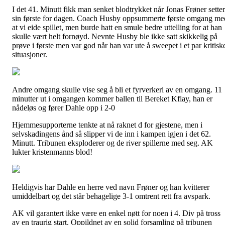
I det 41. Minutt fikk man senket blodtrykket når Jonas Frøner setter
sin første for dagen. Coach Husby oppsummerte første omgang me
at vi eide spillet, men burde hatt en smule bedre uttelling for at han
skulle vært helt fornøyd. Nevnte Husby ble ikke satt skikkelig på
prøve i første men var god når han var ute å sweepet i et par kritisk
situasjoner.
Andre omgang skulle vise seg å bli et fyrverkeri av en omgang. 11
minutter ut i omgangen kommer ballen til Bereket Kfiay, han er
nådeløs og fører Dahle opp i 2-0
Hjemmesupporterne tenkte at nå raknet d for gjestene, men i
selvskadingens ånd så slipper vi de inn i kampen igjen i det 62.
Minutt. Tribunen eksploderer og de river spillerne med seg. AK
lukter kristenmanns blod!
Heldigvis har Dahle en herre ved navn Frøner og han kvitterer
umiddelbart og det står behagelige 3-1 omtrent rett fra avspark.
AK vil garantert ikke være en enkel nøtt for noen i 4. Div på tross
av en traurig start. Oppildnet av en solid forsamling på tribunen