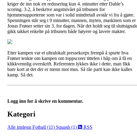
kriger de inn nok en redusering kun 4. minutter etter Dahle’s
scoring. 3-2, å beskrive angstnivået på tribunen for
hjemmesupporterne som var i solid mindretall avstår vi fra å gjøre.
Spenningen står seg i 9 minutter, mannen, myten, maskinen som er
Jonas Frøner setter sin 3. for dagen. Når det holdt seg til sluttsignal
gikk takket enkelte på tribunen både høyere og lavere makter.
Etter kampen var et ultralokalt pressekorps frempå å spurte hva
Frøner tenkte om kampen om toppscorer tittelen i håp om å få en
klikkvennlig overskrift. Referenten lykkes ikke i dette, man fikk
bare kort at det der er menn mot mus. Så råe parti kan ikke kalles
kamp. Så det.
Logg inn for å skrive en kommentar.
Kategori
Alle innlegg
Fotball (11)
Squash (1)
RSS