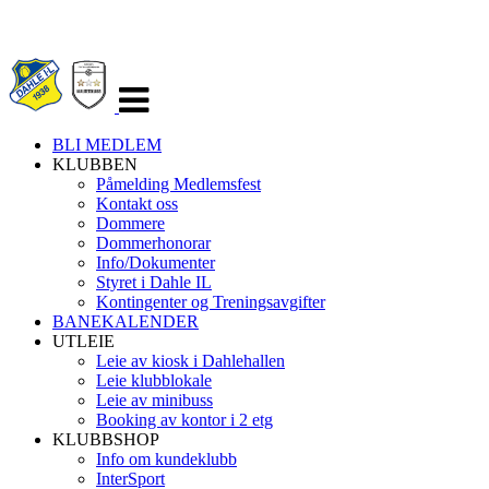
Veksle
navigasjon
BLI MEDLEM
KLUBBEN
Påmelding Medlemsfest
Kontakt oss
Dommere
Dommerhonorar
Info/Dokumenter
Styret i Dahle IL
Kontingenter og Treningsavgifter
BANEKALENDER
UTLEIE
Leie av kiosk i Dahlehallen
Leie klubblokale
Leie av minibuss
Booking av kontor i 2 etg
KLUBBSHOP
Info om kundeklubb
InterSport