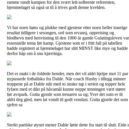
ramme rundt kampen for den svært lett-solbrente referenten,
hjemmelaget så også ut til å trives godt denne kvelden.
Vi har noen høns og plukke med gjestene etter noen heller traurige
resultat tidligere i sesongen, ord som revansj, oppreising og
blodhevn med henvisning til den 1000 år gamle Gulatingsloven var
essensielle tema før kamp. Gjestene som er i fritt fall på tabellen
hadde registrert at hjemmelaget har slitt MINST like mye og hadde
derfor håp om å snu kjærringa.
Det er makt i de foldede hender, men det vil aldri hjelpe mot 11 par
nypussede fotballsko fra Dahle. Når coach Husby i tillegg minner
troppene på at Dahle står med to strake tap i serien og topper hele
fyfaen med et dikt på håvamål kunne neppe tenningen vært større
før avspark. Gutta gjorde som trenaren sa og; Yver det som er ilt
aldri deg gled, men lat vondt til godt vendast. Gutta gjorde det som
sjefen sa
Sterkt partiske øynet mener Dahle førte dette fra start til slutt. Eide 