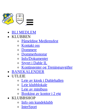
Veksle
navigasjon
BLI MEDLEM
KLUBBEN
Påmelding Medlemsfest
Kontakt oss
Dommere
Dommerhonorar
Info/Dokumenter
Styret i Dahle IL
Kontingenter og Treningsavgifter
BANEKALENDER
UTLEIE
Leie av kiosk i Dahlehallen
Leie klubblokale
Leie av minibuss
Booking av kontor i 2 etg
KLUBBSHOP
Info om kundeklubb
InterSport