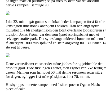
på ingen måte en pushover, så på tross av dette var det absolutt
nerve i kampen i samtlige 90.
I det 32. minutt går gutten som lokalt leder kampanjen for å få «the
kensington runestone» anerkjent i bakken. Han har langt større
mulighet til å bli anerkjent som den totalt overlegne toppscoreren i 
divisjon, Jonas Frøner var den som åpnet scoringsballet med et
selvlaget straffespark. Det synes langt enklere å bøtte inn mål enn å
få anerkjent 1800 talls språk på en stein angivelig fra 1300 tallet. 1
sto seg til pause.
Dette var utvilsomt en seier det måtte jobbes for og jobbet ble det
absolutt gjort. Eide fikk ingen i nettet, men Frøner var ikke ferdig f
dagen. Mannen som har lovet 50 mål denne sesongen setter sitt 2.
for dagen, og ligger i så måte på skjema, i det 76. minutt.
Husby oppsummerte kampen med å sitere poeten Ogden Nash;
piece of cake.