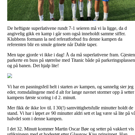
De heftigste superlativene rundt 7-1 seieren må vi la ligge, da d
angivelig gikk en kamp i går som også inneholdt samme siffer.
Klubbens formann la ned referatforbud fra denne kampen da
referenten blir en smule grinete når Dahle taper.
Men tape gjorde vi ikke i dag! Å da må superlativene fram. Gjeste
parkerte en buss på størrelse med Titanic både på parkeringsplassen
og på banen. Det hjalp lite!
Vi har en pasningsfeil helt i starten av kampen, og sannelig sier jeg
eder, romsdalingene med d alt for lange navnet stormer opp å setter
kampens første scoring i d 2. minutt.
Mer fikk de ikke lov til. I 30(!) samvittighetsfulle minutter holdt de
stand. Vi har i løpet av 90 minutter aldri sett et lag være så lite på v
halvdel som i denne kampen.
I det 32. Minutt kommer Martin Oscar Bøe og setter på vakkert vis
utlikningen med et hodestøt etter Glasgow Kiss prinsippet. Han