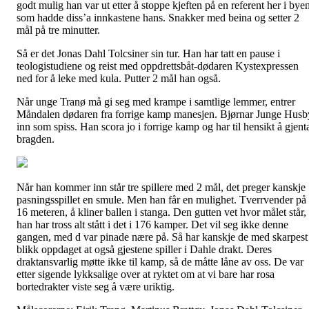
godt mulig han var ut etter å stoppe kjeften på en referent her i bye
som hadde diss’a innkastene hans. Snakker med beina og setter 2
mål på tre minutter.
Så er det Jonas Dahl Tolcsiner sin tur. Han har tatt en pause i
teologistudiene og reist med oppdrettsbåt-dødaren Kystexpressen
ned for å leke med kula. Putter 2 mål han også.
Når unge Tranø må gi seg med krampe i samtlige lemmer, entrer
Måndalen dødaren fra forrige kamp manesjen. Bjørnar Junge Husb
inn som spiss. Han scora jo i forrige kamp og har til hensikt å gjent
bragden.
Når han kommer inn står tre spillere med 2 mål, det preger kanskje
pasningsspillet en smule. Men han får en mulighet. Tverrvender på
16 meteren, å kliner ballen i stanga. Den gutten vet hvor målet står,
han har tross alt stått i det i 176 kamper. Det vil seg ikke denne
gangen, med d var pinade nære på. Så har kanskje de med skarpest
blikk oppdaget at også gjestene spiller i Dahle drakt. Deres
draktansvarlig møtte ikke til kamp, så de måtte låne av oss. De var
etter sigende lykksalige over at ryktet om at vi bare har rosa
bortedrakter viste seg å være uriktig.