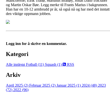
Målscorerne; Eirik Tranø, Martinus Brattøy, Jonas Dahl-Tolcsiner
og Martin Oskar Bøe. Legg merke til Frants Marius i bakgrunnen.
Han har en 10-12 armbrudd pr år, så også nå og har med det inntatt
den viktige oppmann jobben.
Logg inn for å skrive en kommentar.
Kategori
Alle innlegg
Fotball (11)
Squash (1)
RSS
Arkiv
April 2025 (2)
Februar 2025 (2)
Januar 2025 (1)
2024 (48)
2023
(72)
2022 (96)