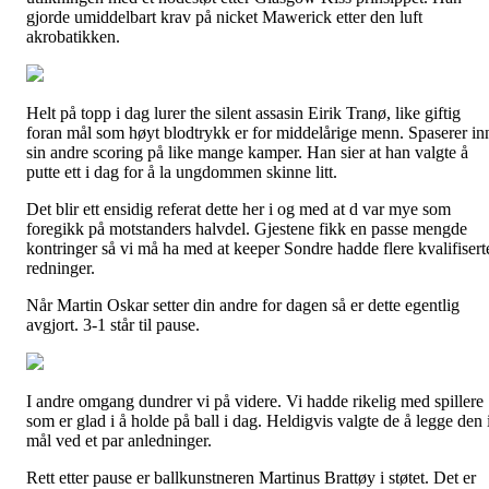
gjorde umiddelbart krav på nicket Mawerick etter den luft
akrobatikken.
Helt på topp i dag lurer the silent assasin Eirik Tranø, like giftig
foran mål som høyt blodtrykk er for middelårige menn. Spaserer in
sin andre scoring på like mange kamper. Han sier at han valgte å
putte ett i dag for å la ungdommen skinne litt.
Det blir ett ensidig referat dette her i og med at d var mye som
foregikk på motstanders halvdel. Gjestene fikk en passe mengde
kontringer så vi må ha med at keeper Sondre hadde flere kvalifisert
redninger.
Når Martin Oskar setter din andre for dagen så er dette egentlig
avgjort. 3-1 står til pause.
I andre omgang dundrer vi på videre. Vi hadde rikelig med spillere
som er glad i å holde på ball i dag. Heldigvis valgte de å legge den 
mål ved et par anledninger.
Rett etter pause er ballkunstneren Martinus Brattøy i støtet. Det er