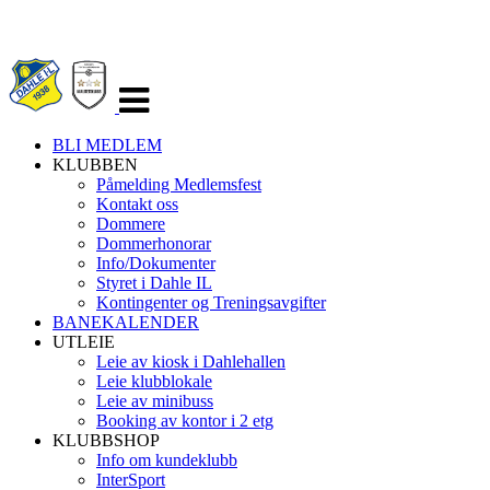
Veksle
navigasjon
BLI MEDLEM
KLUBBEN
Påmelding Medlemsfest
Kontakt oss
Dommere
Dommerhonorar
Info/Dokumenter
Styret i Dahle IL
Kontingenter og Treningsavgifter
BANEKALENDER
UTLEIE
Leie av kiosk i Dahlehallen
Leie klubblokale
Leie av minibuss
Booking av kontor i 2 etg
KLUBBSHOP
Info om kundeklubb
InterSport