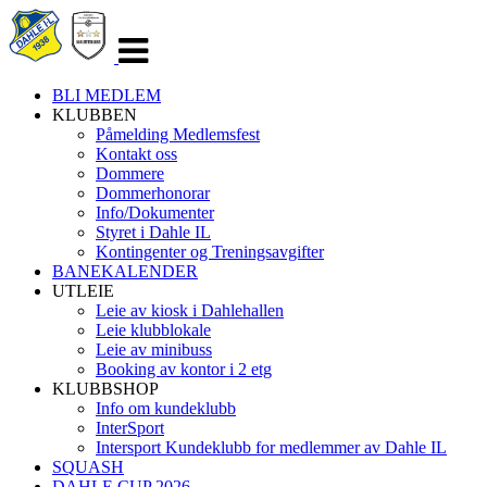
Veksle
navigasjon
BLI MEDLEM
KLUBBEN
Påmelding Medlemsfest
Kontakt oss
Dommere
Dommerhonorar
Info/Dokumenter
Styret i Dahle IL
Kontingenter og Treningsavgifter
BANEKALENDER
UTLEIE
Leie av kiosk i Dahlehallen
Leie klubblokale
Leie av minibuss
Booking av kontor i 2 etg
KLUBBSHOP
Info om kundeklubb
InterSport
Intersport Kundeklubb for medlemmer av Dahle IL
SQUASH
DAHLE CUP 2026