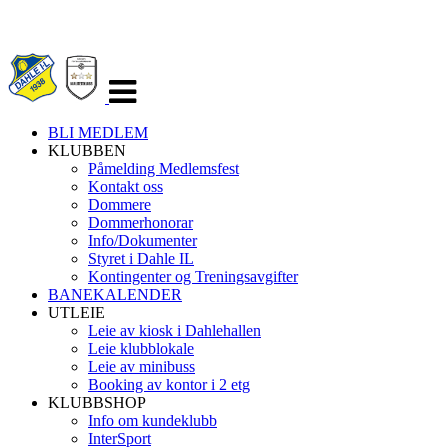
Veksle
navigasjon
BLI MEDLEM
KLUBBEN
Påmelding Medlemsfest
Kontakt oss
Dommere
Dommerhonorar
Info/Dokumenter
Styret i Dahle IL
Kontingenter og Treningsavgifter
BANEKALENDER
UTLEIE
Leie av kiosk i Dahlehallen
Leie klubblokale
Leie av minibuss
Booking av kontor i 2 etg
KLUBBSHOP
Info om kundeklubb
InterSport