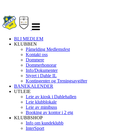
Veksle
navigasjon
BLI MEDLEM
KLUBBEN
Påmelding Medlemsfest
Kontakt oss
Dommere
Dommerhonorar
Info/Dokumenter
Styret i Dahle IL
Kontingenter og Treningsavgifter
BANEKALENDER
UTLEIE
Leie av kiosk i Dahlehallen
Leie klubblokale
Leie av minibuss
Booking av kontor i 2 etg
KLUBBSHOP
Info om kundeklubb
InterSport