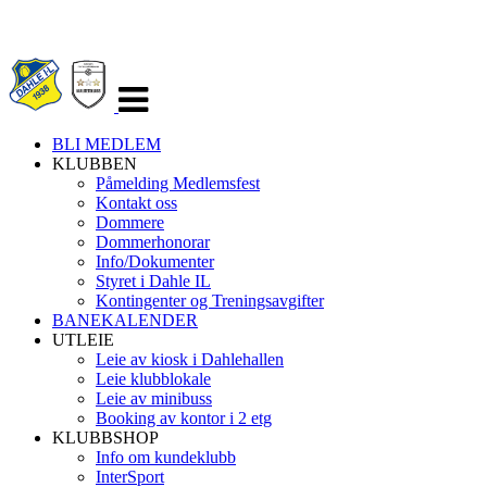
Veksle
navigasjon
BLI MEDLEM
KLUBBEN
Påmelding Medlemsfest
Kontakt oss
Dommere
Dommerhonorar
Info/Dokumenter
Styret i Dahle IL
Kontingenter og Treningsavgifter
BANEKALENDER
UTLEIE
Leie av kiosk i Dahlehallen
Leie klubblokale
Leie av minibuss
Booking av kontor i 2 etg
KLUBBSHOP
Info om kundeklubb
InterSport