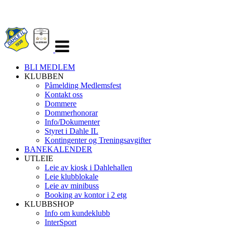
Veksle
navigasjon
BLI MEDLEM
KLUBBEN
Påmelding Medlemsfest
Kontakt oss
Dommere
Dommerhonorar
Info/Dokumenter
Styret i Dahle IL
Kontingenter og Treningsavgifter
BANEKALENDER
UTLEIE
Leie av kiosk i Dahlehallen
Leie klubblokale
Leie av minibuss
Booking av kontor i 2 etg
KLUBBSHOP
Info om kundeklubb
InterSport