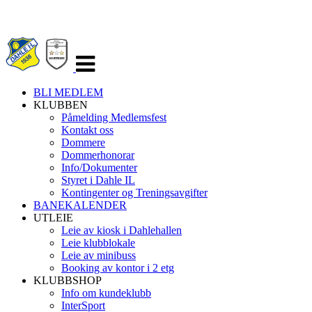
Veksle
navigasjon
BLI MEDLEM
KLUBBEN
Påmelding Medlemsfest
Kontakt oss
Dommere
Dommerhonorar
Info/Dokumenter
Styret i Dahle IL
Kontingenter og Treningsavgifter
BANEKALENDER
UTLEIE
Leie av kiosk i Dahlehallen
Leie klubblokale
Leie av minibuss
Booking av kontor i 2 etg
KLUBBSHOP
Info om kundeklubb
InterSport