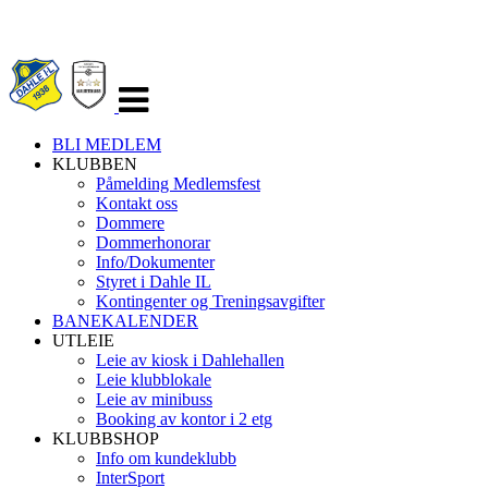
Veksle
navigasjon
BLI MEDLEM
KLUBBEN
Påmelding Medlemsfest
Kontakt oss
Dommere
Dommerhonorar
Info/Dokumenter
Styret i Dahle IL
Kontingenter og Treningsavgifter
BANEKALENDER
UTLEIE
Leie av kiosk i Dahlehallen
Leie klubblokale
Leie av minibuss
Booking av kontor i 2 etg
KLUBBSHOP
Info om kundeklubb
InterSport