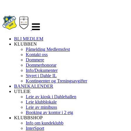
Veksle
navigasjon
BLI MEDLEM
KLUBBEN
Påmelding Medlemsfest
Kontakt oss
Dommere
Dommerhonorar
Info/Dokumenter
Styret i Dahle IL
Kontingenter og Treningsavgifter
BANEKALENDER
UTLEIE
Leie av kiosk i Dahlehallen
Leie klubblokale
Leie av minibuss
Booking av kontor i 2 etg
KLUBBSHOP
Info om kundeklubb
InterSport