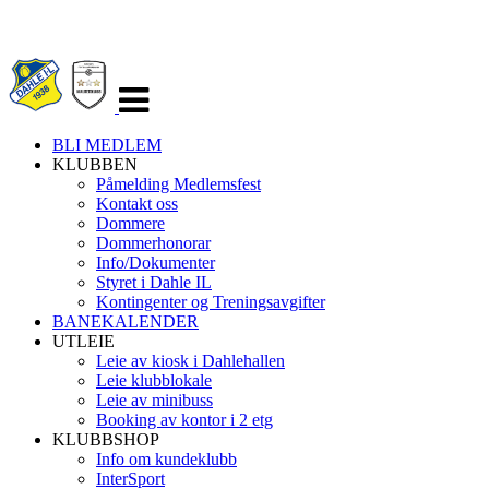
Veksle
navigasjon
BLI MEDLEM
KLUBBEN
Påmelding Medlemsfest
Kontakt oss
Dommere
Dommerhonorar
Info/Dokumenter
Styret i Dahle IL
Kontingenter og Treningsavgifter
BANEKALENDER
UTLEIE
Leie av kiosk i Dahlehallen
Leie klubblokale
Leie av minibuss
Booking av kontor i 2 etg
KLUBBSHOP
Info om kundeklubb
InterSport