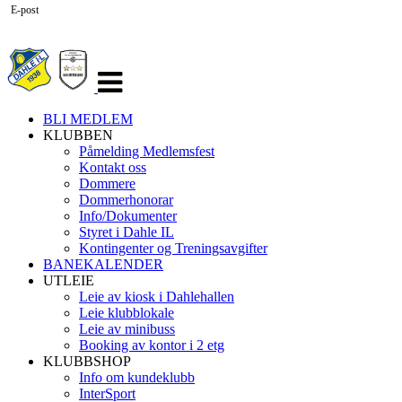
E-post
Veksle
navigasjon
BLI MEDLEM
KLUBBEN
Påmelding Medlemsfest
Kontakt oss
Dommere
Dommerhonorar
Info/Dokumenter
Styret i Dahle IL
Kontingenter og Treningsavgifter
BANEKALENDER
UTLEIE
Leie av kiosk i Dahlehallen
Leie klubblokale
Leie av minibuss
Booking av kontor i 2 etg
KLUBBSHOP
Info om kundeklubb
InterSport