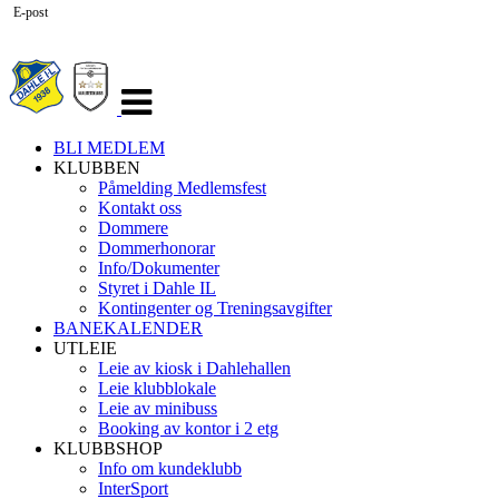
E-post
Veksle
navigasjon
BLI MEDLEM
KLUBBEN
Påmelding Medlemsfest
Kontakt oss
Dommere
Dommerhonorar
Info/Dokumenter
Styret i Dahle IL
Kontingenter og Treningsavgifter
BANEKALENDER
UTLEIE
Leie av kiosk i Dahlehallen
Leie klubblokale
Leie av minibuss
Booking av kontor i 2 etg
KLUBBSHOP
Info om kundeklubb
InterSport