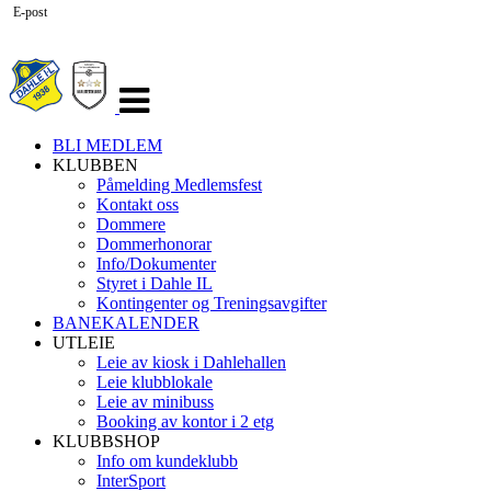
E-post
Veksle
navigasjon
BLI MEDLEM
KLUBBEN
Påmelding Medlemsfest
Kontakt oss
Dommere
Dommerhonorar
Info/Dokumenter
Styret i Dahle IL
Kontingenter og Treningsavgifter
BANEKALENDER
UTLEIE
Leie av kiosk i Dahlehallen
Leie klubblokale
Leie av minibuss
Booking av kontor i 2 etg
KLUBBSHOP
Info om kundeklubb
InterSport