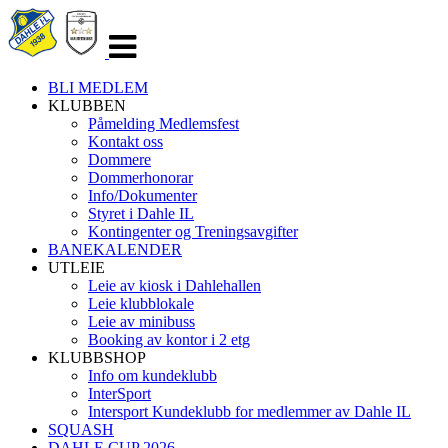
Veksle
navigasjon
BLI MEDLEM
KLUBBEN
Påmelding Medlemsfest
Kontakt oss
Dommere
Dommerhonorar
Info/Dokumenter
Styret i Dahle IL
Kontingenter og Treningsavgifter
BANEKALENDER
UTLEIE
Leie av kiosk i Dahlehallen
Leie klubblokale
Leie av minibuss
Booking av kontor i 2 etg
KLUBBSHOP
Info om kundeklubb
InterSport
Intersport Kundeklubb for medlemmer av Dahle IL
SQUASH
DAHLE CUP 2026