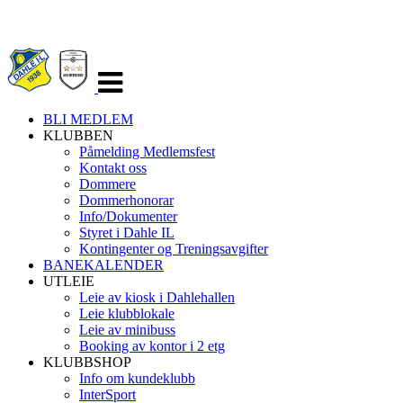
Veksle
navigasjon
BLI MEDLEM
KLUBBEN
Påmelding Medlemsfest
Kontakt oss
Dommere
Dommerhonorar
Info/Dokumenter
Styret i Dahle IL
Kontingenter og Treningsavgifter
BANEKALENDER
UTLEIE
Leie av kiosk i Dahlehallen
Leie klubblokale
Leie av minibuss
Booking av kontor i 2 etg
KLUBBSHOP
Info om kundeklubb
InterSport