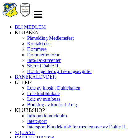
Veksle
navigasjon
BLI MEDLEM
KLUBBEN
Påmelding Medlemsfest
Kontakt oss
Dommere
Dommerhonorar
Info/Dokumenter
Styret i Dahle IL
Kontingenter og Treningsavgifter
BANEKALENDER
UTLEIE
Leie av kiosk i Dahlehallen
Leie klubblokale
Leie av minibuss
Booking av kontor i 2 etg
KLUBBSHOP
Info om kundeklubb
InterSport
Intersport Kundeklubb for medlemmer av Dahle IL
SQUASH
DAHLE CUP 2026