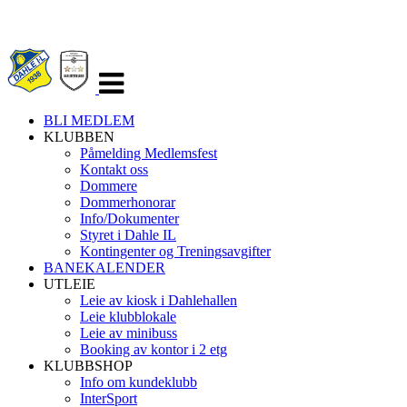
Veksle
navigasjon
BLI MEDLEM
KLUBBEN
Påmelding Medlemsfest
Kontakt oss
Dommere
Dommerhonorar
Info/Dokumenter
Styret i Dahle IL
Kontingenter og Treningsavgifter
BANEKALENDER
UTLEIE
Leie av kiosk i Dahlehallen
Leie klubblokale
Leie av minibuss
Booking av kontor i 2 etg
KLUBBSHOP
Info om kundeklubb
InterSport