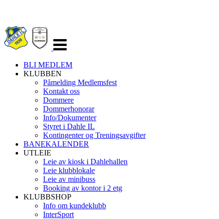
Veksle
navigasjon
BLI MEDLEM
KLUBBEN
Påmelding Medlemsfest
Kontakt oss
Dommere
Dommerhonorar
Info/Dokumenter
Styret i Dahle IL
Kontingenter og Treningsavgifter
BANEKALENDER
UTLEIE
Leie av kiosk i Dahlehallen
Leie klubblokale
Leie av minibuss
Booking av kontor i 2 etg
KLUBBSHOP
Info om kundeklubb
InterSport