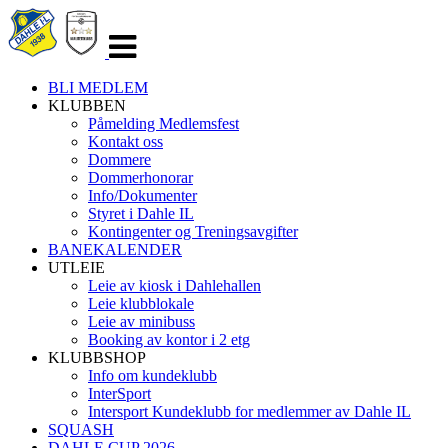
Veksle
navigasjon
BLI MEDLEM
KLUBBEN
Påmelding Medlemsfest
Kontakt oss
Dommere
Dommerhonorar
Info/Dokumenter
Styret i Dahle IL
Kontingenter og Treningsavgifter
BANEKALENDER
UTLEIE
Leie av kiosk i Dahlehallen
Leie klubblokale
Leie av minibuss
Booking av kontor i 2 etg
KLUBBSHOP
Info om kundeklubb
InterSport
Intersport Kundeklubb for medlemmer av Dahle IL
SQUASH
DAHLE CUP 2026