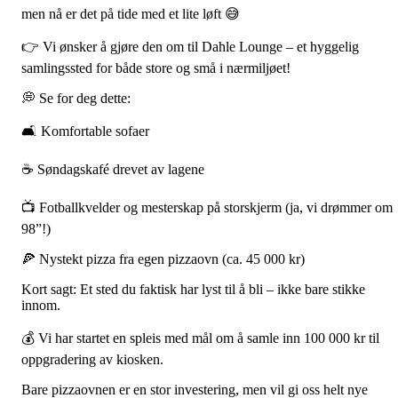
men nå er det på tide med et lite løft 😅
👉 Vi ønsker å gjøre den om til Dahle Lounge – et hyggelig
samlingssted for både store og små i nærmiljøet!
💭 Se for deg dette:
🛋️ Komfortable sofaer
☕ Søndagskafé drevet av lagene
📺 Fotballkvelder og mesterskap på storskjerm (ja, vi drømmer om
98”!)
🍕 Nystekt pizza fra egen pizzaovn (ca. 45 000 kr)
Kort sagt: Et sted du faktisk har lyst til å bli – ikke bare stikke
innom.
💰 Vi har startet en spleis med mål om å samle inn 100 000 kr til
oppgradering av kiosken.
Bare pizzaovnen er en stor investering, men vil gi oss helt nye