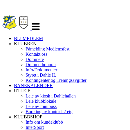
Veksle
navigasjon
BLI MEDLEM
KLUBBEN
Påmelding Medlemsfest
Kontakt oss
Dommere
Dommerhonorar
Info/Dokumenter
Styret i Dahle IL
Kontingenter og Treningsavgifter
BANEKALENDER
UTLEIE
Leie av kiosk i Dahlehallen
Leie klubblokale
Leie av minibuss
Booking av kontor i 2 etg
KLUBBSHOP
Info om kundeklubb
InterSport