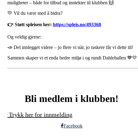
muligheter – både for tilbud og inntekter til klubben 🙌
💛 Vil du være med å bidra?
👉 Støtt spleisen her:
https://spleis.no/493368
Og veldig gjerne:
📣 Del innlegget videre – jo flere vi når, jo raskere får vi dette til!
Sammen skaper vi et enda bedre miljø i og rundt Dahlehallen 💙💛
Bli medlem i klubben!
Trykk her for innmelding
Facebook