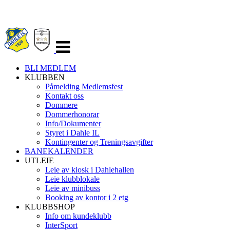
Veksle
navigasjon
BLI MEDLEM
KLUBBEN
Påmelding Medlemsfest
Kontakt oss
Dommere
Dommerhonorar
Info/Dokumenter
Styret i Dahle IL
Kontingenter og Treningsavgifter
BANEKALENDER
UTLEIE
Leie av kiosk i Dahlehallen
Leie klubblokale
Leie av minibuss
Booking av kontor i 2 etg
KLUBBSHOP
Info om kundeklubb
InterSport